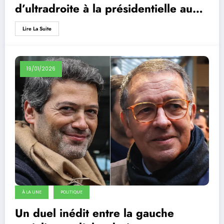
d’ultradroite à la présidentielle au
Portugal soutenu par Jordan Bardella
Lire La Suite
?
19/01/2026
À LA UNE
POLITIQUE
Un duel inédit entre la gauche