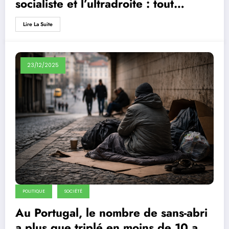
socialiste et l’ultradroite : tout
comprendre des élections
Lire La Suite
présidentielles au Portugal
23/12/2025
POLITIQUE
SOCIÉTÉ
Au Portugal, le nombre de sans-abri
a plus que triplé en moins de 10 ans